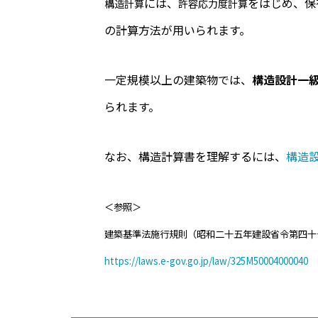
には、
をはじめ、保
構造計算
許容応力度計算
の計算方法が用いられます。
一定規模以上の建築物では、
構造設計一
られます。
なお、構造計算書を理解するには、
構造
＜参照＞
建築基準法施行規則（昭和二十五年建設省令第四十
https://laws.e-gov.go.jp/law/325M50004000040