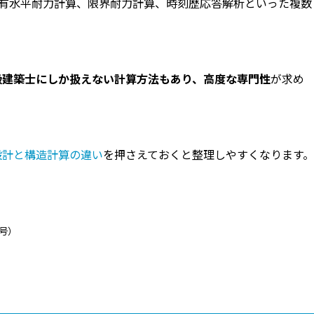
有水平耐力計算、限界耐力計算、時刻歴応答解析といった複数
級建築士
にしか扱えない計算方法もあり、高度な専門性
が求め
設計と構造計算の違い
を押さえておくと整理しやすくなります。
号）