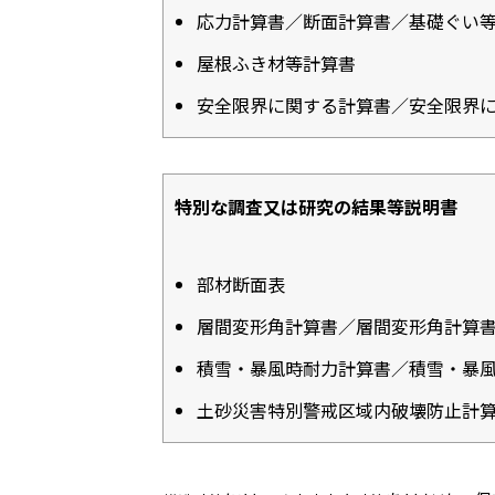
応力計算書／断面計算書／基礎ぐい
屋根ふき材等計算書
安全限界に関する計算書／安全限界
特別な調査又は研究の結果等説明書
部材断面表
層間変形角計算書／層間変形角計算
積雪・暴風時耐力計算書／積雪・暴
土砂災害特別警戒区域内破壊防止計