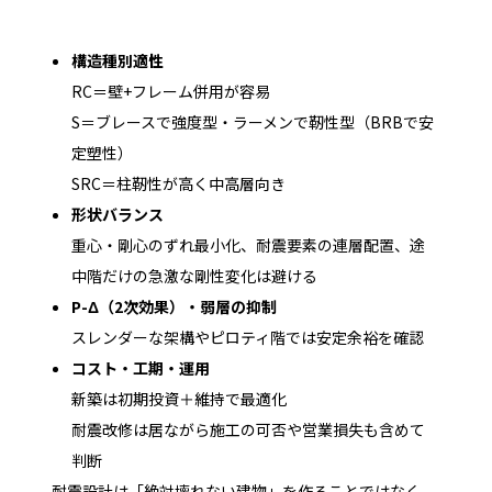
構造種別適性
RC＝壁+フレーム併用が容易
S＝ブレースで強度型・ラーメンで靭性型（BRBで安
定塑性）
SRC＝柱靭性が高く中高層向き
形状バランス
重心・剛心のずれ最小化、耐震要素の連層配置、途
中階だけの急激な剛性変化は避ける
P-Δ（2次効果）・弱層の抑制
スレンダーな架構やピロティ階では安定余裕を確認
コスト・工期・運用
新築は初期投資＋維持で最適化
耐震改修は居ながら施工の可否や営業損失も含めて
判断
耐震設計は「絶対壊れない建物」を作ることではなく、