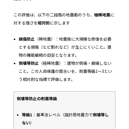
この評価は、以下の二段階の地震動のうち、
極稀地震
に
対する強さを
相対的
に示します
損傷防止
（稀地震）：地震後に大規模な修復を必要
とする損傷（ヒビ割れなど）が生じにくいこと。建
物の機能継続の目安となります。
倒壊等防止
（極稀地震）：建物が倒壊・崩壊しない
こと。この人命保護の度合いを、耐震等級1〜3とい
う相対的な指標で評価します。
倒壊等防止の耐震等級
等級1
：基準法レベル（設計用地震力で
倒壊等し
ない
）