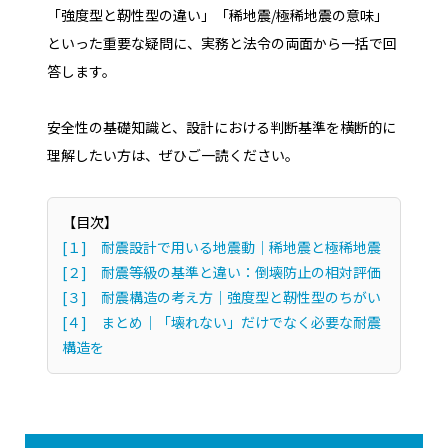
「強度型と靭性型の違い」「稀地震/極稀地震の意味」
といった重要な疑問に、実務と法令の両面から一括で回
答します。
安全性の基礎知識と、設計における判断基準を横断的に
理解したい方は、ぜひご一読ください。
【目次】
[１] 耐震設計で用いる地震動｜稀地震と極稀地震
[２] 耐震等級の基準と違い：倒壊防止の相対評価
[３] 耐震構造の考え方｜強度型と靭性型のちがい
[４] まとめ｜「壊れない」だけでなく必要な耐震
構造を