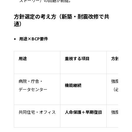
ストーリー）の回避が前提。
方針選定の考え方（新築・耐震改修で共
通）
用途×BCP要件
用途
重視する項目
方針
病院・庁舎・
強度型寄り
機能継続
データセンター
（必要に応
共同住宅・オフィス
人命保護＋早期復旧
強度型と靭