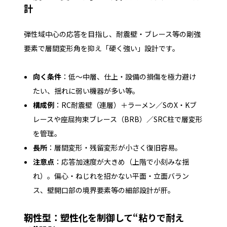
計
弾性域中心の応答を目指し、耐震壁・ブレース等の剛強
要素で層間変形角を抑え「硬く強い」設計です。
向く条件
：低〜中層、仕上・設備の損傷を極力避け
たい、揺れに弱い機器が多い等。
構成例
：RC耐震壁（連層）＋ラーメン／SのX・Kブ
レースや座屈拘束ブレース（BRB）／SRC柱で層変形
を管理。
長所
：層間変形・残留変形が小さく復旧容易。
注意点
：応答加速度が大きめ（上階で小刻みな揺
れ）。偏心・ねじれを招かない平面・立面バラン
ス、壁開口部の境界要素等の細部設計が肝。
靭性型：塑性化を制御して“粘りで耐え