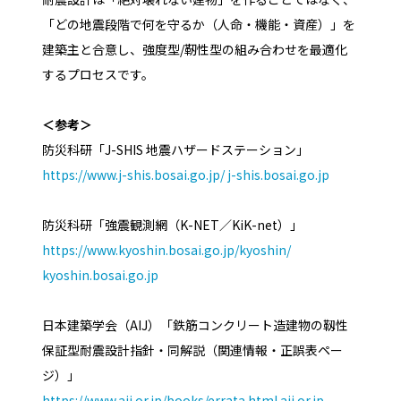
「どの地震段階で何を守るか（人命・機能・資産）」を
建築主と合意し、強度型/靭性型の組み合わせを最適化
するプロセスです。
＜参考＞
防災科研「J-SHIS 地震ハザードステーション」
https://www.j-shis.bosai.go.jp/
j-shis.bosai.go.jp
防災科研「強震観測網（K-NET／KiK-net）」
https://www.kyoshin.bosai.go.jp/kyoshin/
kyoshin.bosai.go.jp
日本建築学会（AIJ）「鉄筋コンクリート造建物の靱性
保証型耐震設計指針・同解説（関連情報・正誤表ペー
ジ）」
https://www.aij.or.jp/books/errata.html
aij.or.jp