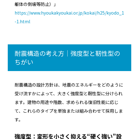
躯体の倒壊等防止）」
https://www.hyoukakyoukai.or.jp/kokai/h25/kyodo_1
-1.html
耐震構造の考え方｜強度型と靭性型の
ちがい
耐震構造の設計方針は、地震のエネルギーをどのように
受け流すかによって、大きく強度型と靭性型に分けられ
ます。建物の用途や階数、求められる復旧性能に応じ
て、これらのタイプを単独または組み合わせて採用しま
す。
強度型：変形を小さく抑える“硬く強い”設