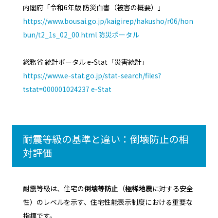
内閣府「令和6年版 防災白書（被害の概要）」
https://www.bousai.go.jp/kaigirep/hakusho/r06/hon
bun/t2_1s_02_00.html
防災ポータル
総務省 統計ポータル e-Stat「災害統計」
https://www.e-stat.go.jp/stat-search/files?
tstat=000001024237
e-Stat
耐震等級の基準と違い：倒壊防止の相
対評価
耐震等級は、住宅の
倒壊等防止
（
極稀地震
に対する安全
性）のレベルを示す、住宅性能表示制度における重要な
指標です。