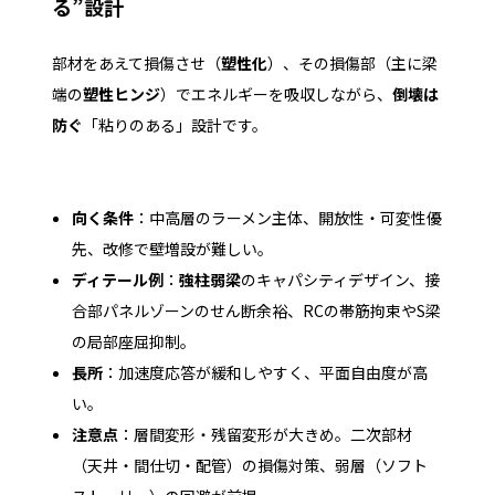
る”設計
部材をあえて損傷させ（
塑性化
）、その損傷部（主に梁
端の
塑性ヒンジ
）でエネルギーを吸収しながら、
倒壊は
防ぐ
「粘りのある」設計です。
向く条件
：中高層のラーメン主体、開放性・可変性優
先、改修で壁増設が難しい。
ディテール例
：
強柱弱梁
のキャパシティデザイン、接
合部パネルゾーンのせん断余裕、RCの帯筋拘束やS梁
の局部座屈抑制。
長所
：加速度応答が緩和しやすく、平面自由度が高
い。
注意点
：層間変形・残留変形が大きめ。二次部材
（天井・間仕切・配管）の損傷対策、弱層（ソフト